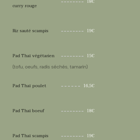
18€
curry rouge
Riz sauté scampis
19€
Pad Thaï végétarien
15€
(tofu, oeufs, radis séchés, tamarin)
Pad Thaï poulet
16,5€
Pad Thaï boeuf
18€
Pad Thaï scampis
19€