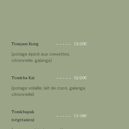
Tomyam Kung
13/20€
(potage épicé aux crevettes,
citronnelle, galanga)
Tomkha Kaï
12/20€
(potage volaille, lait de coco, galanga,
citronnelle)
Tomkhapak
11/18€
(végétarien)